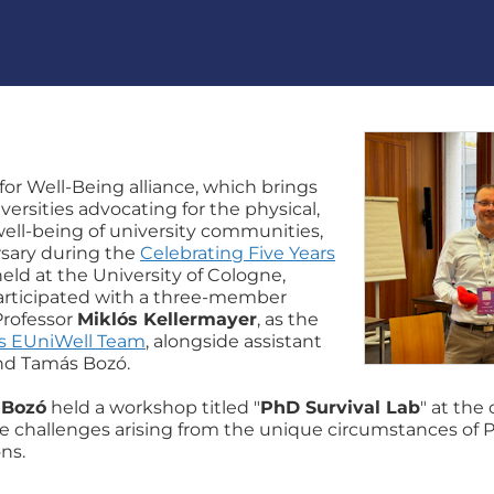
or Well-Being alliance, which brings
ersities advocating for the physical,
well-being of university communities,
rsary during the
Celebrating Five Years
eld at the University of Cologne,
articipated with a three-member
Professor
Miklós Kellermayer
, as the
 EUniWell Team
, alongside assistant
nd Tamás Bozó.
 Bozó
held a workshop titled "
PhD Survival Lab
" at the
he challenges arising from the unique circumstances of
ns.