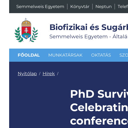
Semmelweis Egyetem
Könyvtár
Neptun
Tele
Biofizikai és Sugár
Semmelweis Egyetem - Általá
FŐOLDAL
MUNKATÁRSAK
OKTATÁS
SZO
Nyitólap
Hírek
/
/
PhD Survi
Celebratin
conferenc