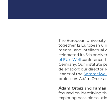
The European University f
together 12 European univ
mental, and intellectual 
celebrated its 5th annive
of EUniWell
conference, h
Germany. Our institute p
delegation: our director, 
leader of the
Semmelweis
professors Ádám Orosz a
Ádám Orosz
and
Tamás
focused on identifying t
exploring possible solutio