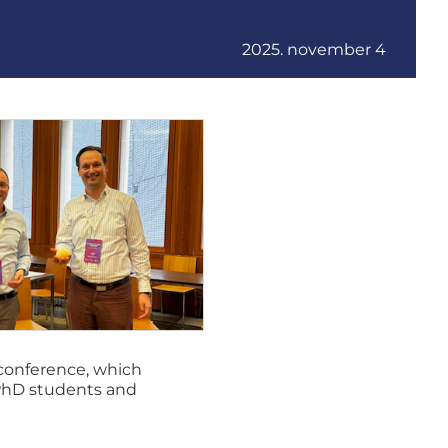
2025. november 4
 conference, which
 PhD students and