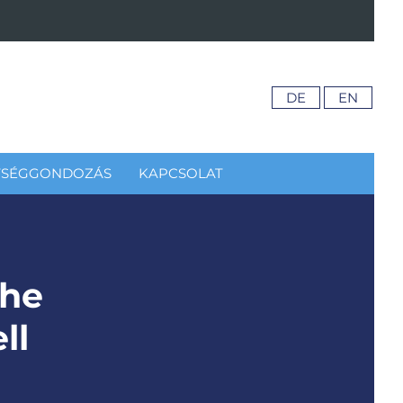
DE
EN
TSÉGGONDOZÁS
KAPCSOLAT
the
ll