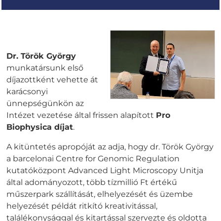
Dr. Török György
munkatársunk első
díjazottként vehette át
karácsonyi
ünnepségünkön az
Intézet vezetése által frissen alapított
Pro
Biophysica díjat
.
A kitüntetés apropóját az adja, hogy dr. Török György
a barcelonai Centre for Genomic Regulation
kutatóközpont Advanced Light Microscopy Unitja
által adományozott, több tízmillió Ft értékű
műszerpark szállítását, elhelyezését és üzembe
helyezését példát ritkító kreativitással,
találékonysággal és kitartással szervezte és oldotta