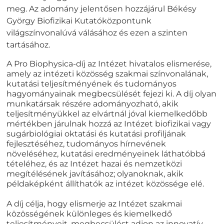
meg. Az adomány jelentősen hozzájárul Békésy
György Biofizikai Kutatóközpontunk
világszínvonalúvá válásához és ezen a szinten
tartásához.
A Pro Biophysica-díj az Intézet hivatalos elismerése,
amely az intézeti közösség szakmai színvonalának,
kutatási teljesítményének és tudományos
hagyományainak megbecsülését fejezi ki. A díj olyan
munkatársak részére adományozható, akik
teljesítményükkel az elvártnál jóval kiemelkedőbb
mértékben járulnak hozzá az Intézet biofizikai vagy
sugárbiológiai oktatási és kutatási profiljának
fejlesztéséhez, tudományos hírnevének
növeléséhez, kutatási eredményeinek láthatóbbá
tételéhez, és az Intézet hazai és nemzetközi
megítélésének javításához; olyanoknak, akik
példaképként állíthatók az intézet közössége elé.
A díj célja, hogy elismerje az Intézet szakmai
közösségének különleges és kiemelkedő
teljesítményeit, megbecsülést adjon az innovatív,