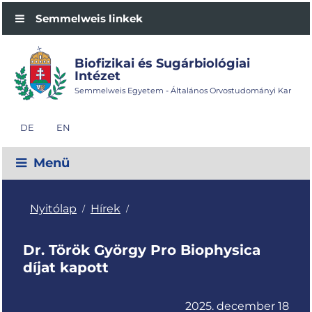
Semmelweis linkek
Biofizikai és Sugárbiológiai
Intézet
Semmelweis Egyetem - Általános Orvostudományi Kar
DE
EN
Menü
Nyitólap
Hírek
/
/
Dr. Török György Pro Biophysica
díjat kapott
2025. december 18