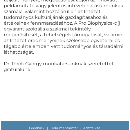
példamutató vagy jelentős intézeti hatású munkák
számára, valamint hozzájáruljon az Intézet
tudományos kultúrájának gazdagításához és
értékeinek fennmaradásához. A Pro Biophysica-díj
egyaránt szolgálja a szakmai tekintély
megerősítését, a tehetségek támogatását, valamint
az Intézet eredményeinek szélesebb egyetemi és
tágabb értelemben vett tudományos és társadalmi
láthatóságát.
Dr. Török György munkatársunknak szeretettel
gratulálunk!
Feedback
|
Dokumentumtár
|
Adatfelvitel