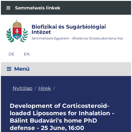
Semmelweis linkek
Biofizikai és Sugárbiológiai
Intézet
Semmelweis Egyetem - Általános Orvostudományi Kar
DE
EN
Menü
Nyitólap
Hírek
/
/
Development of Corticosteroid-
loaded Liposomes for Inhalation -
Bálint Budavári's home PhD
defense - 25 June, 16:00