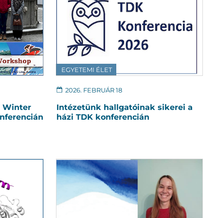
EGYETEMI ÉLET
2026. FEBRUÁR 18
z Winter
Intézetünk hallgatóinak sikerei a
nferencián
házi TDK konferencián