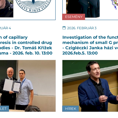
ESEMÉNY
RUÁR 4
2026. FEBRUÁR 3
 of capillary
Investigation of the func
resis in controlled drug
mechanism of small G pr
udies - Dr. Tomáš Křížek
- Czigléczki Janka házi 
ma - 2026. feb. 10. 13:00
2026.feb.5. 13:00
ÉLET
HÍREK