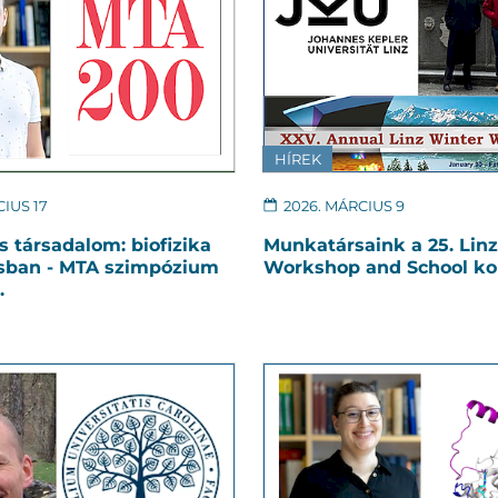
HÍREK
IUS 17
2026. MÁRCIUS 9
és társadalom: biofizika
Munkatársaink a 25. Lin
ásban - MTA szimpózium
Workshop and School ko
.