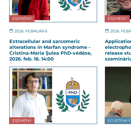
ESEMÉNY
ESEMÉNY
2026. FEBRUÁR 6
2026. FEB
Extracellular and sarcomeric
Application
alterations in Marfan syndrome -
electropho
Cristina-Maria Șulea PhD-védése,
release st
2026. feb. 16. 14:00
szemináriu
ESEMÉNY
EGYETEMI 