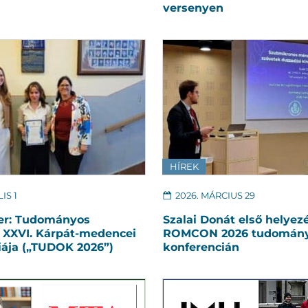
versenyen
HÍREK
IS 1
2026. MÁRCIUS 29
ter: Tudományos
Szalai Donát első helyezé
 XXVI. Kárpát-medencei
ROMCON 2026 tudomán
iája („TUDOK 2026”)
konferencián