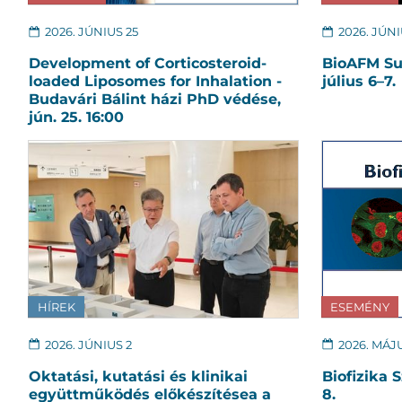
2026. JÚNIUS 25
2026. JÚNI
Development of Corticosteroid-
BioAFM Su
loaded Liposomes for Inhalation -
július 6–7.
Budavári Bálint házi PhD védése,
jún. 25. 16:00
HÍREK
ESEMÉNY
2026. JÚNIUS 2
2026. MÁJ
Oktatási, kutatási és klinikai
Biofizika 
együttműködés előkészítésea a
8.