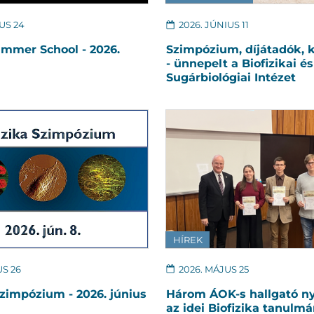
US 24
2026. JÚNIUS 11
mmer School - 2026.
Szimpózium, díjátadók, 
- ünnepelt a Biofizikai és
Sugárbiológiai Intézet
HÍREK
US 26
2026. MÁJUS 25
Szimpózium - 2026. június
Három ÁOK-s hallgató nye
az idei Biofizika tanulmá