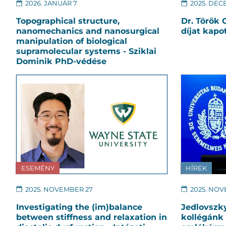
2026. JANUÁR 7
2025. DEC
Topographical structure,
Dr. Török 
nanomechanics and nanosurgical
díjat kapo
manipulation of biological
supramolecular systems - Sziklai
Dominik PhD-védése
ESEMÉNY
HÍREK
2025. NOVEMBER 27
2025. NOV
Investigating the (im)balance
Jedlovszk
between stiffness and relaxation in
kollégánk