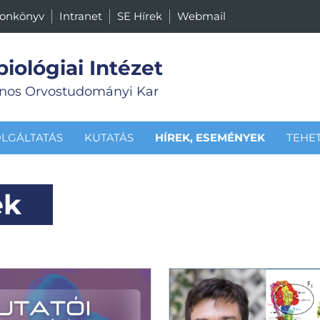
fonkönyv
Intranet
SE Hírek
Webmail
biológiai Intézet
nos Orvostudományi Kar
LGÁLTATÁS
KUTATÁS
HÍREK, ESEMÉNYEK
TEHE
ek