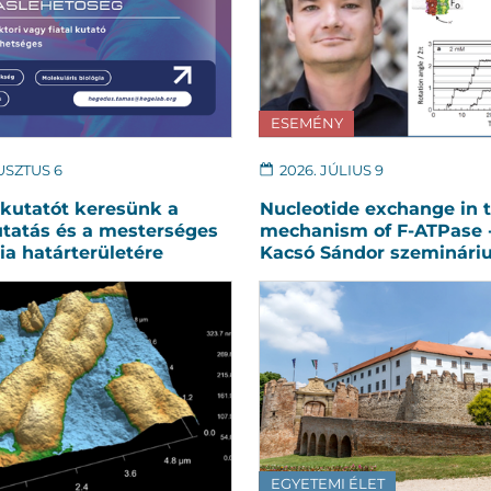
ESEMÉNY
USZTUS 6
2026. JÚLIUS 9
 kutatót keresünk a
Nucleotide exchange in t
tatás és a mesterséges
mechanism of F-ATPase -
cia határterületére
Kacsó Sándor szeminár
EGYETEMI ÉLET