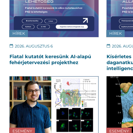
HÍREK
HÍREK
2026. AUGUSZTUS 6
2026. AUG
Fiatal kutatót keresünk AI-alapú
Kísérletes
fehérjetervezési projekthez
daganatku
intelligen
ESEMÉNY
ESEMÉNY