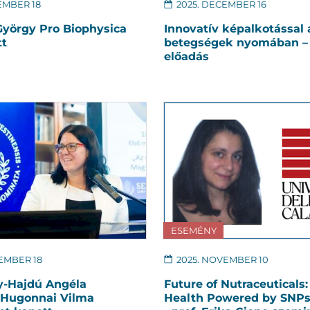
EMBER 18
2025. DECEMBER 16
György Pro Biophysica
Innovatív képalkotással 
tt
betegségek nyomában – 
előadás
ESEMÉNY
EMBER 18
2025. NOVEMBER 10
y-Hajdú Angéla
Future of Nutraceuticals:
 Hugonnai Vilma
Health Powered by SNP