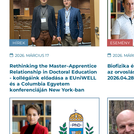
HÍREK
ESEMÉNY
2026. MÁRCIUS 17
2026. MÁRC
Rethinking the Master–Apprentice
Biofizika 
Relationship in Doctoral Education
az orvosl
- kollégáink előadása a EUniWELL
2026.04.28
és a Columbia Egyetem
konferenciáján New York-ban