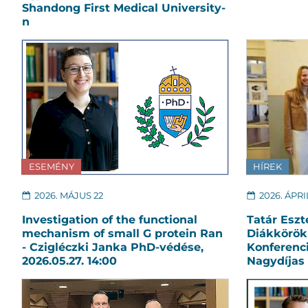
Shandong First Medical University-
n
ESEMÉNY
HÍREK
2026. MÁJUS 22
2026. ÁPRIL
Investigation of the functional
Tatár Esz
mechanism of small G protein Ran
Diákkörök
- Czigléczki Janka PhD-védése,
Konferenc
2026.05.27. 14:00
Nagydíjas