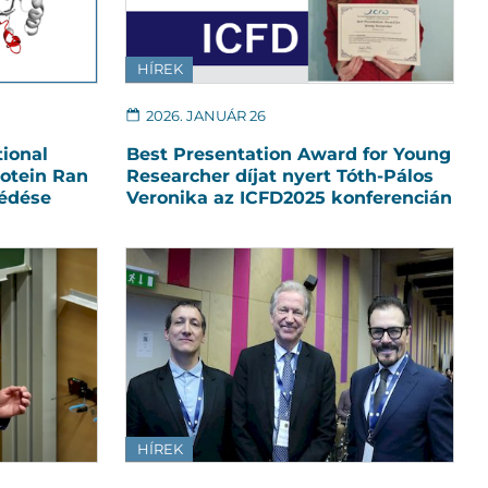
HÍREK
2026. JANUÁR 26
tional
Best Presentation Award for Young
otein Ran
Researcher díjat nyert Tóth-Pálos
védése
Veronika az ICFD2025 konferencián
HÍREK