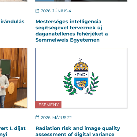
2026. JÚNIUS 4
kirándulás
Mesterséges intelligencia
segítségével terveznek új
daganatellenes fehérjéket a
Semmelweis Egyetemen
ESEMÉNY
2026. MÁJUS 22
rt I. díjat
Radiation risk and image quality
nyi
assessment of digital variance