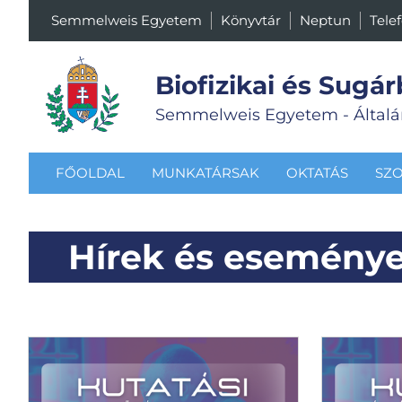
Semmelweis Egyetem
Könyvtár
Neptun
Tele
Biofizikai és Sugár
Semmelweis Egyetem - Általá
FŐOLDAL
MUNKATÁRSAK
OKTATÁS
SZO
Hírek és esemény