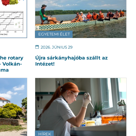
EGYETEMI ÉLET
2026. JÚNIUS 29
he rotary
Újra sárkányhajóba szállt az
 Volkán-
Intézet!
iuma
HÍREK