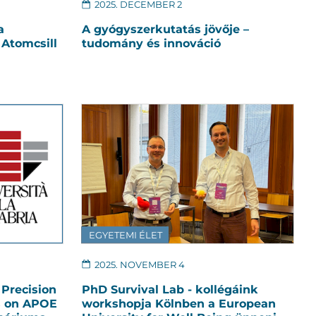
2025. DECEMBER 2
a
A gyógyszerkutatás jövője –
Atomcsill
tudomány és innováció
EGYETEMI ÉLET
2025. NOVEMBER 4
 Precision
PhD Survival Lab - kollégáink
s on APOE
workshopja Kölnben a European