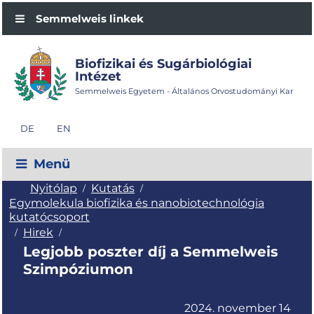
Semmelweis linkek
Biofizikai és Sugárbiológiai
Intézet
Semmelweis Egyetem - Általános Orvostudományi Kar
DE
EN
Menü
Nyitólap
Kutatás
/
/
Egymolekula biofizika és nanobiotechnológia
kutatócsoport
Hirek
/
/
Legjobb poszter díj a Semmelweis
Szimpóziumon
2024. november 14