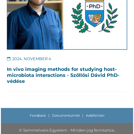
2024. NOVEMBER 4
In vivo imaging methods for studying host-
microbiota interactions - Szőllősi Dávid PhD-
védése
Feedback
|
Dokumentumtár
|
Adatfelvitel
© Semmelweis Egyetem - Minden jog fenntartva.