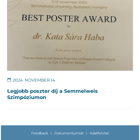
2024. NOVEMBER 14
Legjobb poszter díj a Semmelweis
Szimpóziumon
Feedback
|
Dokumentumtár
|
Adatfelvitel