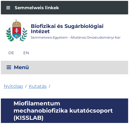
Semmelweis linkek
Biofizikai és Sugárbiológiai
Intézet
Semmelweis Egyetem - Általános Orvostudományi Kar
DE
EN
Menü
Nyitólap
Kutatás
/
/
Miofilamentum
mechanobiofizika kutatócsoport
(KISSLAB)