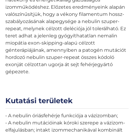
izomműködéshez. Előzetes eredményeink alapán
valószínűsítjük, hogy a vékony filamentum hossz-
szabályozásának alapegysége a nebulin szuper-
repeat, melynek célzott deléciója jól tolerálható. Ez
teret adhat a jelenleg gyógyíthatatlan nemalin
miopátia exon-skipping-alapú célzott
génterápiájának, amennyiben a patogén mutációt
hordozó nebulin szuper-repeat összes kódoló
exonját célzottan ugorja át sejt fehérjegyártó
gépezete.
Kutatási területek
• A nebulin óriásfehérje funkciója a vázizomban;
• A nebulin mutációinak kóroki szerepe a vázizom-
elfajulásban; intakt izommechanikával kombinált