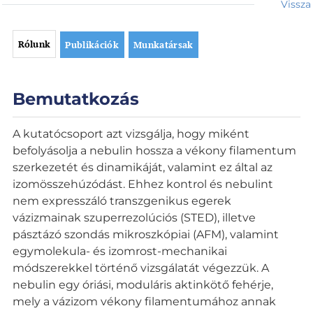
Vissza
Rólunk
Publikációk
Munkatársak
R
ó
Bemutatkozás
l
u
A kutatócsoport azt vizsgálja, hogy miként
n
befolyásolja a nebulin hossza a vékony filamentum
k
szerkezetét és dinamikáját, valamint ez által az
izomösszehúzódást. Ehhez kontrol és nebulint
nem expresszáló transzgenikus egerek
vázizmainak szuperrezolúciós (STED), illetve
pásztázó szondás mikroszkópiai (AFM), valamint
egymolekula- és izomrost-mechanikai
módszerekkel történő vizsgálatát végezzük. A
nebulin egy óriási, moduláris aktinkötő fehérje,
mely a vázizom vékony filamentumához annak