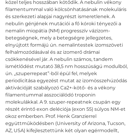
közel teljes hosszában kötődik. A nebulin vékony
filamentummal való kölcsönhatásának molekuláris
és szerkezeti alapjai nagyrészt ismeretlenek. A
nebulin génjének mutációi a fő kóroki tényezői a
nemalin miopátia (NM) progresszív vázizom-
betegségnek, mely a betegségre jellegzetes,
elnyújtott formájú ún. nemalintestek izomszöveti
felhalmozódásával és az izomerő drámai
csökkenésével jár. A nebulin számos, tandem
ismétlődést mutató 38,5 nm hosszúságú modulból,
ún. „szuperrepeat”-ből épül fel, melyek
periodicitása egyezést mutat az izomösszehúzódás
aktivációját szabályozó Ca2+-kötő- és a vékony
filamentummal asszociálódó troponin
molekulákkal. A 9. szuper-repeatnek csupán egy
részét érintő exon deléciója (exon 55) súlyos NM-et
okoz emberben. Prof. Henk Granzierrel
együttműködésben (University of Arizona, Tucson,
AZ, USA) kifejlesztettünk két olyan egérmodellt,