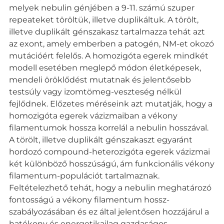
melyek nebulin génjében a 9-11. számú szuper
repeateket töröltük, illetve duplikáltuk. A törölt,
illetve duplikált génszakasz tartalmazza tehát azt
az exont, amely emberben a patogén, NM-et okozó
mutációért felelős. A homozigóta egerek mindkét
modell esetében meglepő módon életképesek,
mendeli öröklődést mutatnak és jelentősebb
testsúly vagy izomtömeg-veszteség nélkül
fejlődnek. Előzetes méréseink azt mutatják, hogy a
homozigóta egerek vázizmaiban a vékony
filamentumok hossza korrelál a nebulin hosszával.
A törölt, illetve duplikált génszakaszt egyaránt
hordozó compound-heterozigóta egerek vázizmai
két különböző hosszúságú, ám funkcionális vékony
filamentum-populációt tartalmaznak.
Feltételezhető tehát, hogy a nebulin meghatározó
fontosságú a vékony filamentum hossz-
szabályozásában és ez által jelentősen hozzájárul a
hatékony és energetikailag gazdaságos