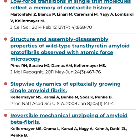
Low-force transitions in single titin molecules
reflect a memory of contractile history
Mártonfalvi Z, Bianco P, Linari M, Caremani M, Nagy A, Lombardi
V, Kellermayer M.
J Cell Sci. 2014 Feb 15;127(Pt 4):858-70
Structure and assembly-disassembly
properties of wild-type transthyretin amyloid
protofibrils observed with atomic force
microscopy
Pires RH, Saraiva MJ, Damas AM, Kellermayer MS.
J Mol Recognit. 2011 May-Jun;24(3):467-76
Stepwise dynamics of epitaxially growing
single amyloid fibrils.
Kellermayer MS, Karsai A, Benke M, Soós K, Penke B.
Proc Natl Acad Sci U S A. 2008 Jan 8;105(1):141-4.
Reversible mechanical unzipping of amyloid
beta-fibrils.
Kellermayer MS, Grama L, Karsai A, Nagy A, Kahn A, Datki ZL,
Penke B.