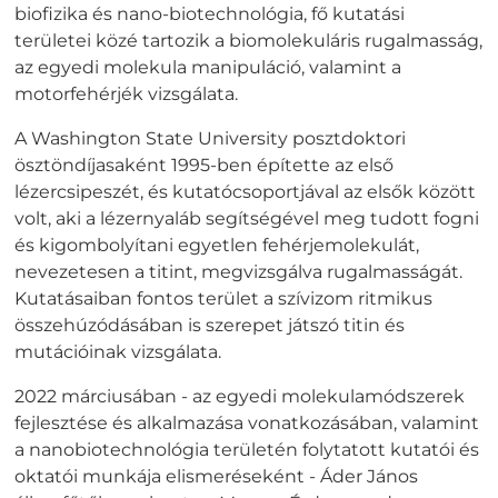
biofizika és nano-biotechnológia, fő kutatási
területei közé tartozik a biomolekuláris rugalmasság,
az egyedi molekula manipuláció, valamint a
motorfehérjék vizsgálata.
A Washington State University posztdoktori
ösztöndíjasaként 1995-ben építette az első
lézercsipeszét, és kutatócsoportjával az elsők között
volt, aki a lézernyaláb segítségével meg tudott fogni
és kigombolyítani egyetlen fehérjemolekulát,
nevezetesen a titint, megvizsgálva rugalmasságát.
Kutatásaiban fontos terület a szívizom ritmikus
összehúzódásában is szerepet játszó titin és
mutációinak vizsgálata.
2022 márciusában - az egyedi molekulamódszerek
fejlesztése és alkalmazása vonatkozásában, valamint
a nanobiotechnológia területén folytatott kutatói és
oktatói munkája elismeréseként - Áder János