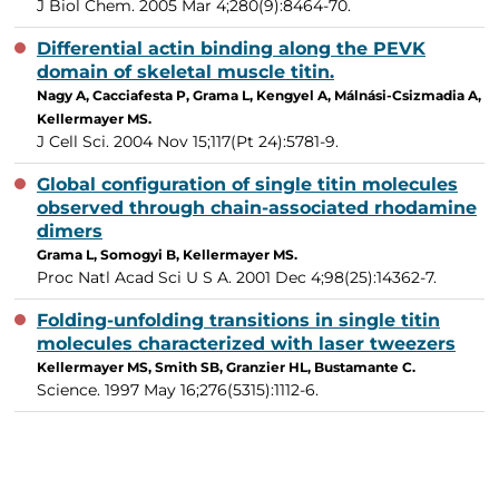
J Biol Chem. 2005 Mar 4;280(9):8464-70.
Differential actin binding along the PEVK
domain of skeletal muscle titin.
Nagy A, Cacciafesta P, Grama L, Kengyel A, Málnási-Csizmadia A,
Kellermayer MS.
J Cell Sci. 2004 Nov 15;117(Pt 24):5781-9.
Global configuration of single titin molecules
observed through chain-associated rhodamine
dimers
Grama L, Somogyi B, Kellermayer MS.
Proc Natl Acad Sci U S A. 2001 Dec 4;98(25):14362-7.
Folding-unfolding transitions in single titin
molecules characterized with laser tweezers
Kellermayer MS, Smith SB, Granzier HL, Bustamante C.
Science. 1997 May 16;276(5315):1112-6.