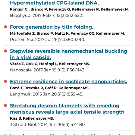
Hypermethylated CPG-Island DNA.
Pongor CI, Bianco P, Ferenczy G, Kellermayer R, Kellermayer M.
Biophys J. 2017 Feb 7;112(3):512-522.
Force generation by titin folding.
Mártonfalvi Z, Bianco P, Naftz K, Ferenczy GG, Kellermayer M.
Protein Sci. 2017 Jul;26(7):1380-1390.
Stepwise reversible nanomechanical buckling
in a viral capsid.
Vörös Z, Csík G, Herényi L, Kellermayer MS.
Nanoscale. 2017 Jan 19;9(3):1136-1143.
Extreme resilience in cochleate nanoparticles.
Bozó T, Brecska R, Gróf P, Kellermayer MS.
Langmuir. 2015 Jan 20;31(2):839-45.
Stretching desmin filaments with receding
meniscus reveals large axial tensile strength
Kiss B, Kellermayer MS.
J Struct Biol. 2014 Jun;186(3):472-80.