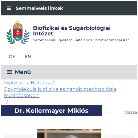
Semmelweis linkek
Biofizikai és Sugárbiológiai
Intézet
Semmelweis Egyetem - Általános Orvostudományi Kar
DE
EN
Menü
Nyitólap
Kutatás
/
/
Egymolekula biofizika és nanobiotechnológia
kutatócsoport
/
Dr. Kellermayer Miklós
Vissza