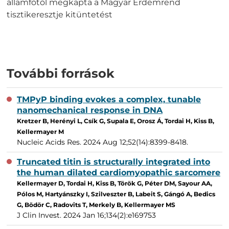
államfőtől megkapta a Magyar Érdemrend
tisztikeresztje kitüntetést
További források
TMPyP binding evokes a complex, tunable
nanomechanical response in DNA
Kretzer B, Herényi L, Csík G, Supala E, Orosz Á, Tordai H, Kiss B,
Kellermayer M
Nucleic Acids Res. 2024 Aug 12;52(14):8399-8418.
Truncated titin is structurally integrated into
the human dilated cardiomyopathic sarcomere
Kellermayer D, Tordai H, Kiss B, Török G, Péter DM, Sayour AA,
Pólos M, Hartyánszky I, Szilveszter B, Labeit S, Gángó A, Bedics
G, Bödör C, Radovits T, Merkely B, Kellermayer MS
J Clin Invest. 2024 Jan 16;134(2):e169753