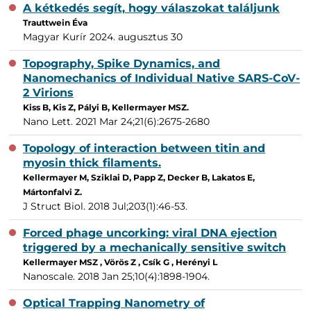
A kétkedés segít, hogy válaszokat találjunk
Trauttwein Éva
Magyar Kurír 2024. augusztus 30
Topography, Spike Dynamics, and
Nanomechanics of Individual Native SARS-CoV-
2 Virions
Kiss B, Kis Z, Pályi B, Kellermayer MSZ.
Nano Lett. 2021 Mar 24;21(6):2675-2680
Topology of interaction between titin and
myosin thick filaments.
Kellermayer M, Sziklai D, Papp Z, Decker B, Lakatos E,
Mártonfalvi Z.
J Struct Biol. 2018 Jul;203(1):46-53.
Forced phage uncorking: viral DNA ejection
triggered by a mechanically sensitive switch
Kellermayer MSZ , Vörös Z , Csík G , Herényi L
Nanoscale. 2018 Jan 25;10(4):1898-1904.
Optical Trapping Nanometry of