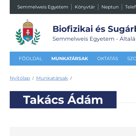
Semmelweis Egyetem
Könyvtár
Neptun
Tele
Biofizikai és Sugár
Semmelweis Egyetem - Általá
FŐOLDAL
MUNKATÁRSAK
OKTATÁS
SZ
Nyitólap
Munkatársak
/
/
Takács Ádám