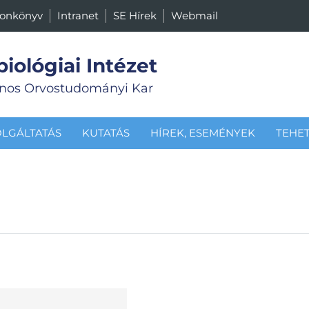
fonkönyv
Intranet
SE Hírek
Webmail
biológiai Intézet
nos Orvostudományi Kar
OLGÁLTATÁS
KUTATÁS
HÍREK, ESEMÉNYEK
TEHE