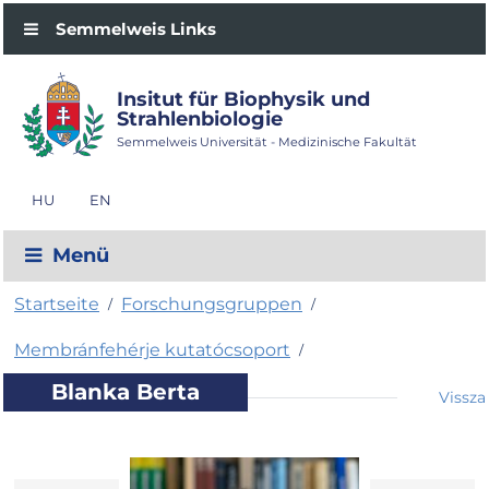
Semmelweis Links
Insitut für Biophysik und
Strahlenbiologie
Semmelweis Universität - Medizinische Fakultät
HU
EN
Menü
Startseite
Forschungsgruppen
/
/
Membránfehérje kutatócsoport
/
Blanka Berta
Vissza