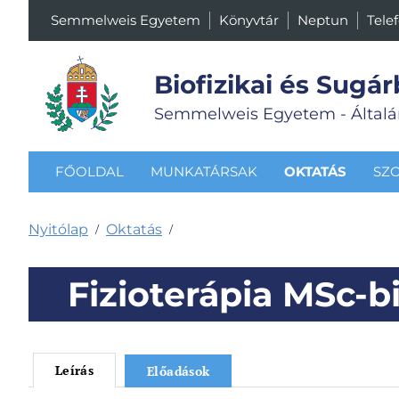
Semmelweis Egyetem
Könyvtár
Neptun
Tele
Biofizikai és Sugár
Semmelweis Egyetem - Általá
FŐOLDAL
MUNKATÁRSAK
OKTATÁS
SZ
Nyitólap
Oktatás
/
/
Fizioterápia MSc-bi
Leírás
Előadások