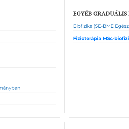
EGYÉB GRADUÁLIS 
Biofizika (SE-BME Egés
Fizioterápia MSc-biofiz
ományban