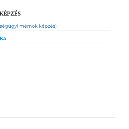
KÉPZÉS
zségügyi mérnök képzés)
ika