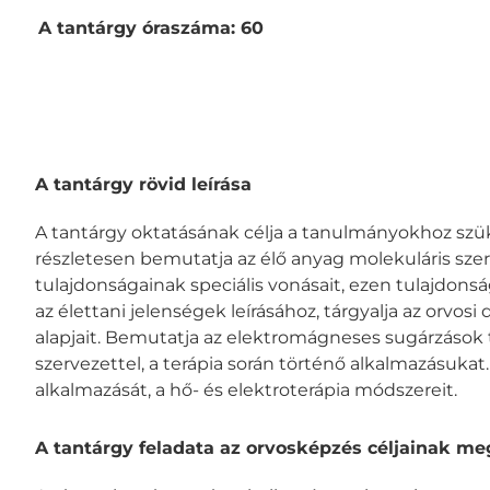
A tantárgy óraszáma: 60
A tantárgy rövid leírása
A tantárgy oktatásának célja a tanulmányokhoz szük
részletesen bemutatja az élő anyag molekuláris szer
tulajdonságainak speciális vonásait, ezen tulajdonság
az élettani jelenségek leírásához, tárgyalja az orvosi
alapjait. Bemutatja az elektromágneses sugárzások 
szervezettel, a terápia során történő alkalmazásukat.
alkalmazását, a hő- és elektroterápia módszereit.
A tantárgy feladata az orvosképzés céljainak m