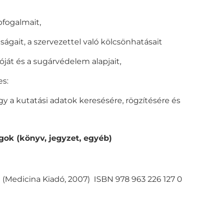
pfogalmait,
ait, a szervezettel való kölcsönhatásait
t és a sugárvédelem alapjait,
es:
gy a kutatási adatok keresésére, rögzítésére és
ok (könyv, jegyzet, egyéb)
ika (Medicina Kiadó, 2007) ISBN 978 963 226 127 0