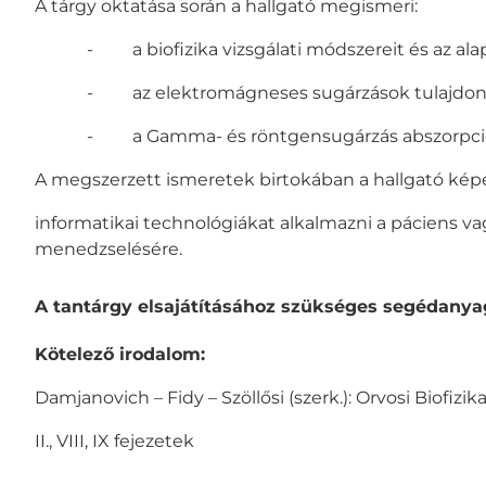
A tárgy oktatása során a hallgató megismeri:
- a biofizika vizsgálati módszereit és az ala
- az elektromágneses sugárzások tulajdonság
- a Gamma- és röntgensugárzás abszorpciójá
A megszerzett ismeretek birtokában a hallgató kép
informatikai technológiákat alkalmazni a páciens va
menedzselésére.
A tantárgy elsajátításához szükséges segédanyag
Kötelező irodalom:
Damjanovich – Fidy – Szöllősi (szerk.): Orvosi Biofiz
II., VIII, IX fejezetek