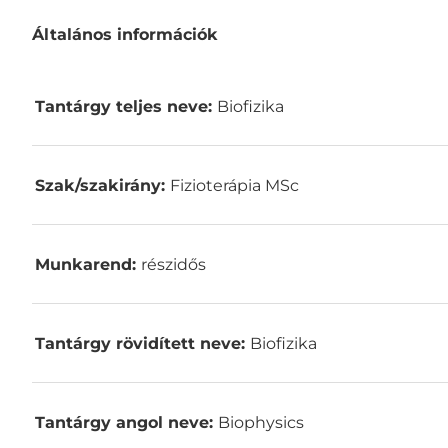
L
Általános információk
e
í
r
á
Tantárgy teljes neve:
Biofizika
s
Szak/szakirány:
Fizioterápia MSc
Munkarend:
részidős
Tantárgy rövidített neve:
Biofizika
Tantárgy angol neve:
Biophysics