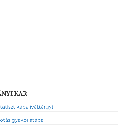
NYI KAR
tatisztikába (vál.tárgy)
otás gyakorlatába