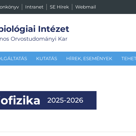
fonkönyv
Intranet
SE Hírek
Webmail
biológiai Intézet
nos Orvostudományi Kar
OLGÁLTATÁS
KUTATÁS
HÍREK, ESEMÉNYEK
TEHE
ofizika
2025-2026