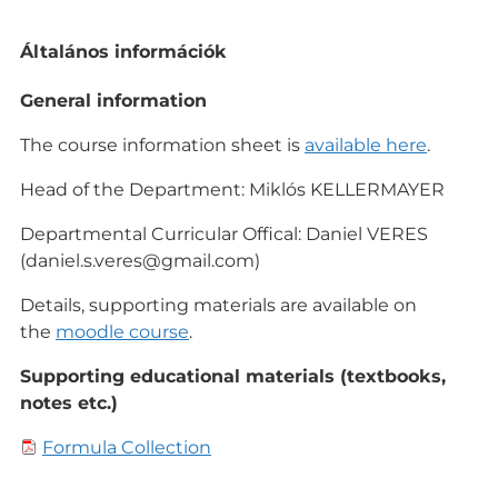
L
Általános információk
e
í
General information
r
á
The course information sheet is
available here
.
s
Head of the Department: Miklós KELLERMAYER
Departmental Curricular Offical: Daniel VERES
(daniel.s.veres@gmail.com)
Details, supporting materials are available on
the
moodle course
.
Supporting educational materials (textbooks,
notes etc.)
Formula Collection