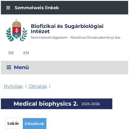
Semmelweis linkek
Biofizikai és Sugárbiológiai
Intézet
Semmelweis Egyetem - Általános Orvostudományi Kar
DE
EN
Menü
Nyitólap
Oktatás
/
/
Medical biophysics 2.
2025-2026
Leírás
Előadások