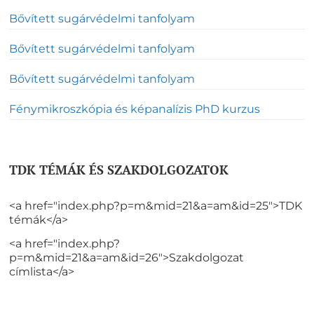
Bővített sugárvédelmi tanfolyam
Bővített sugárvédelmi tanfolyam
Bővített sugárvédelmi tanfolyam
Fénymikroszkópia és képanalízis PhD kurzus
TDK TÉMÁK ÉS SZAKDOLGOZATOK
<a href="index.php?p=m&mid=21&a=am&id=25">TDK
témák</a>
<a href="index.php?
p=m&mid=21&a=am&id=26">Szakdolgozat
címlista</a>