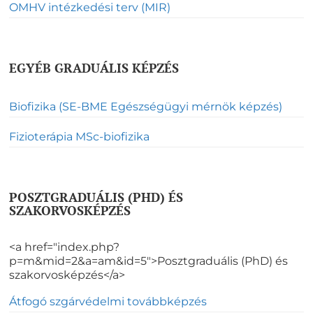
OMHV intézkedési terv (MIR)
EGYÉB GRADUÁLIS KÉPZÉS
Biofizika (SE-BME Egészségügyi mérnök képzés)
Fizioterápia MSc-biofizika
POSZTGRADUÁLIS (PHD) ÉS
SZAKORVOSKÉPZÉS
<a href="index.php?
p=m&mid=2&a=am&id=5">Posztgraduális (PhD) és
szakorvosképzés</a>
Átfogó szgárvédelmi továbbképzés