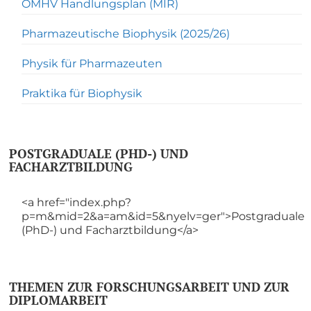
OMHV Handlungsplan (MIR)
Pharmazeutische Biophysik (2025/26)
Physik für Pharmazeuten
Praktika für Biophysik
POSTGRADUALE (PHD-) UND
FACHARZTBILDUNG
<a href="index.php?
p=m&mid=2&a=am&id=5&nyelv=ger">Postgraduale
(PhD-) und Facharztbildung</a>
THEMEN ZUR FORSCHUNGSARBEIT UND ZUR
DIPLOMARBEIT