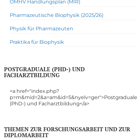
OMHV Handlungsplan (MIR)
Pharmazeutische Biophysik (2025/26)
Physik für Pharmazeuten
Praktika für Biophysik
POSTGRADUALE (PHD-) UND
FACHARZTBILDUNG
<a href="index.php?
p=m&mid=2&a=am&id=5&nyelv=ger">Postgraduale
(PhD-) und Facharztbildung</a>
THEMEN ZUR FORSCHUNGSARBEIT UND ZUR
DIPLOMARBEIT