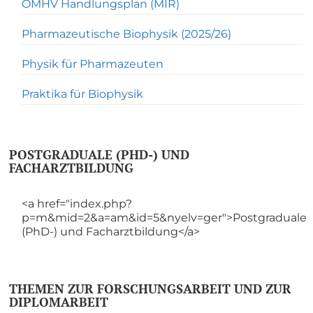
OMHV Handlungsplan (MIR)
Pharmazeutische Biophysik (2025/26)
Physik für Pharmazeuten
Praktika für Biophysik
POSTGRADUALE (PHD-) UND
FACHARZTBILDUNG
<a href="index.php?
p=m&mid=2&a=am&id=5&nyelv=ger">Postgraduale
(PhD-) und Facharztbildung</a>
THEMEN ZUR FORSCHUNGSARBEIT UND ZUR
DIPLOMARBEIT