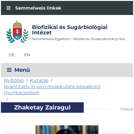
Semmelweis linkek
Biofizikai és Sugárbiológiai
Intézet
Semmelweis Egyetem - Általános Orvostudományi Kar
DE
EN
Menü
Nyitólap
Kutatás
/
/
Kvantitatív in vivo molekuláris képalkotó
munkacsoport
/
Zhaketay Zairagul
Vissza