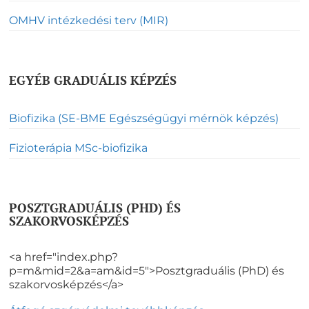
OMHV intézkedési terv (MIR)
EGYÉB GRADUÁLIS KÉPZÉS
Biofizika (SE-BME Egészségügyi mérnök képzés)
Fizioterápia MSc-biofizika
POSZTGRADUÁLIS (PHD) ÉS
SZAKORVOSKÉPZÉS
<a href="index.php?
p=m&mid=2&a=am&id=5">Posztgraduális (PhD) és
szakorvosképzés</a>