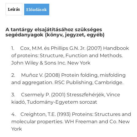
Leírás
Előadások
L
A tantárgy elsajátításához szükséges
e
segédanyagok (könyv, jegyzet, egyéb)
í
r
1. Cox, M.M. és Phillips G.N. Jr. (2007) Handbook
á
of proteins: Structure, Function and Methods.
s
John Wiley & Sons Inc. New York
2. Muñoz V. (2008) Protein folding, misfolding
and aggregation. RSC Publishing, Cambridge.
3. Csermely P. (2001) Stresszfehérjék, Vince
kiadó, Tudomány-Egyetem sorozat
4. Creighton, T.E. (1993) Proteins: Structures and
molecular properties. WH Freeman and Co. New
York