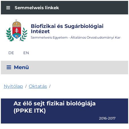
Semmelweis linkek
Biofizikai és Sugárbiológiai
Intézet
Semmelweis Egyetem - Általános Orvostudományi Kar
DE
EN
Menü
Nyitólap
Oktatás
/
/
Az élő sejt fizikai biológiája
(PPKE ITK)
2016-2017