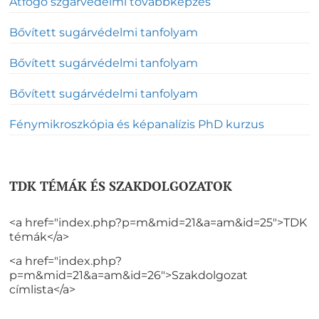
Átfogó szgárvédelmi továbbképzés
Bővített sugárvédelmi tanfolyam
Bővített sugárvédelmi tanfolyam
Bővített sugárvédelmi tanfolyam
Fénymikroszkópia és képanalízis PhD kurzus
TDK TÉMÁK ÉS SZAKDOLGOZATOK
<a href="index.php?p=m&mid=21&a=am&id=25">TDK
témák</a>
<a href="index.php?
p=m&mid=21&a=am&id=26">Szakdolgozat
címlista</a>