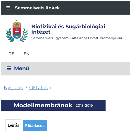
Semmelweis linkek
Biofizikai és Sugárbiológiai
Intézet
Semmelweis Egyetem - Általános Orvostudományi Kar
DE
EN
Menü
Nyitólap
Oktatás
/
/
Modellmembránok
2018-2019
Leírás
Előadások