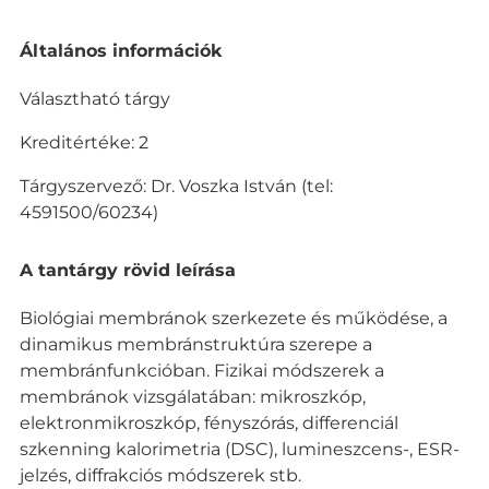
L
Általános információk
e
í
Választható tárgy
r
á
Kreditértéke: 2
s
Tárgyszervező: Dr. Voszka István (tel:
4591500/60234)
A tantárgy rövid leírása
Biológiai membránok szerkezete és működése, a
dinamikus membránstruktúra szerepe a
membránfunkcióban. Fizikai módszerek a
membránok vizsgálatában: mikroszkóp,
elektronmikroszkóp, fényszórás, differenciál
szkenning kalorimetria (DSC), lumineszcens-, ESR-
jelzés, diffrakciós módszerek stb.