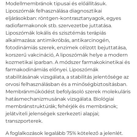
Modellmembránok tipusai és előállításuk.
Liposzómák felhasználása diagnosztikai
eljárásokban: röntgen-kontrasztanyagok, egyes
radiofarmakonok stb. szervezetbe juttatása.
Liposzómák lokális és szisztémás terápiás
alkalmazása: antimikróbás, antikarcinogén,
fotodinámiás szerek, enzimek célzott bejuttatása,
korszerű vakcináció, A liposzómák helye a modern
kozmetikai iparban. A módszer farmakokinetikai és
farmakodinámiás előnyei. Liposzómák
stabilitásának vizsgálata, a stabilitás jelentősége az
orvosi felhasználásban és a minőségbiztosításban.
Membránműködést befolyásoló szerek molekuláris
hatásmechanizmusának vizsgálata. Biológiai
membránstruktúrák; fehérjék és membránok;
jelátviteli jelenségek szerkezeti alapjai;
transzporterek.
A foglalkozások legalább 75% kötelező a jelenlét.