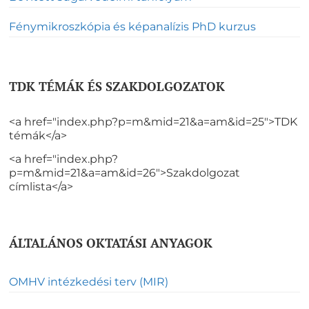
Fénymikroszkópia és képanalízis PhD kurzus
TDK TÉMÁK ÉS SZAKDOLGOZATOK
<a href="index.php?p=m&mid=21&a=am&id=25">TDK
témák</a>
<a href="index.php?
p=m&mid=21&a=am&id=26">Szakdolgozat
címlista</a>
ÁLTALÁNOS OKTATÁSI ANYAGOK
OMHV intézkedési terv (MIR)