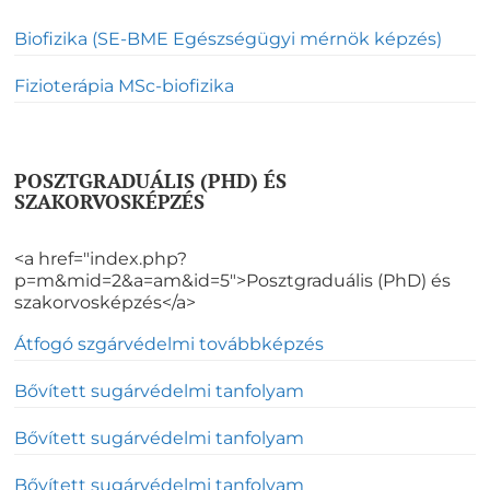
Biofizika (SE-BME Egészségügyi mérnök képzés)
Fizioterápia MSc-biofizika
POSZTGRADUÁLIS (PHD) ÉS
SZAKORVOSKÉPZÉS
<a href="index.php?
p=m&mid=2&a=am&id=5">Posztgraduális (PhD) és
szakorvosképzés</a>
Átfogó szgárvédelmi továbbképzés
Bővített sugárvédelmi tanfolyam
Bővített sugárvédelmi tanfolyam
Bővített sugárvédelmi tanfolyam