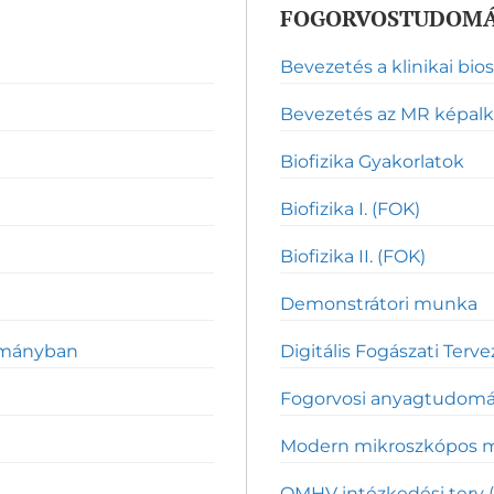
FOGORVOSTUDOMÁ
Bevezetés a klinikai bios
Bevezetés az MR képalk
Biofizika Gyakorlatok
Biofizika I. (FOK)
Biofizika II. (FOK)
Demonstrátori munka
ományban
Digitális Fogászati Terv
Fogorvosi anyagtudomány
Modern mikroszkópos 
OMHV intézkedési terv 