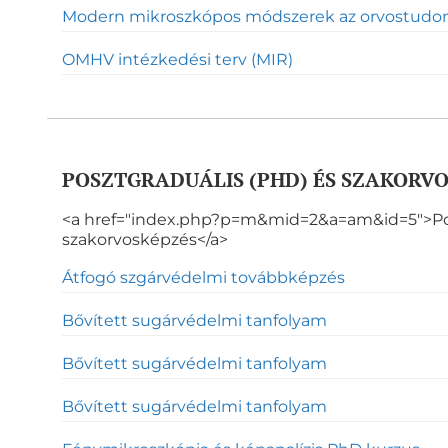
Modern mikroszkópos módszerek az orvostud
OMHV intézkedési terv (MIR)
POSZTGRADUÁLIS (PHD) ÉS SZAKORV
<a href="index.php?p=m&mid=2&a=am&id=5">Pos
szakorvosképzés</a>
Átfogó szgárvédelmi továbbképzés
Bővített sugárvédelmi tanfolyam
Bővített sugárvédelmi tanfolyam
Bővített sugárvédelmi tanfolyam