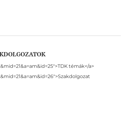
AKDOLGOZATOK
m&mid=21&a=am&id=25">TDK témák</a>
m&mid=21&a=am&id=26">Szakdolgozat