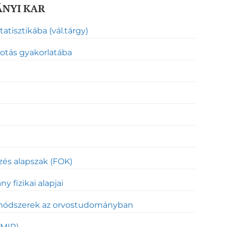
NYI KAR
tatisztikába (vál.tárgy)
otás gyakorlatába
ezés alapszak (FOK)
 fizikai alapjai
módszerek az orvostudományban
(MIR)