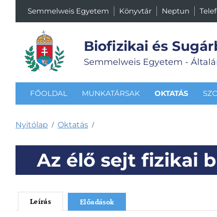
Semmelweis Egyetem
Könyvtár
Neptun
Tele
Biofizikai és Sugár
Semmelweis Egyetem - Általá
FŐOLDAL
MUNKATÁRSAK
OKTATÁS
SZ
Nyitólap
Oktatás
/
/
Az élő sejt fizikai 
Leírás
Előadások