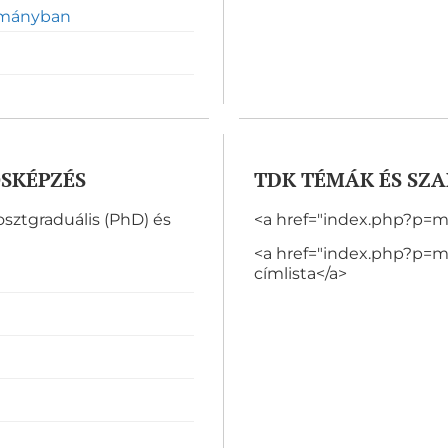
ományban
OSKÉPZÉS
TDK TÉMÁK ÉS SZ
ztgraduális (PhD) és
<a href="index.php?p=
<a href="index.php?p=
címlista</a>