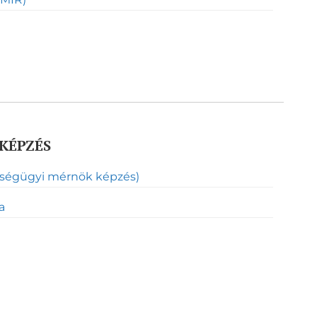
KÉPZÉS
zségügyi mérnök képzés)
a