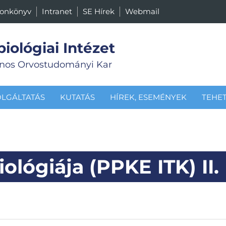
fonkönyv
Intranet
SE Hírek
Webmail
biológiai Intézet
nos Orvostudományi Kar
OLGÁLTATÁS
KUTATÁS
HÍREK, ESEMÉNYEK
TEHE
biológiája (PPKE ITK) II.