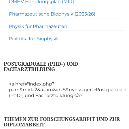
OMHV Handlungsplan (MIR)
Pharmazeutische Biophysik (2025/26)
Physik für Pharmazeuten
Praktika für Biophysik
POSTGRADUALE (PHD-) UND
FACHARZTBILDUNG
<a href="index.php?
p=m&mid=2&a=am&id=5&nyelv=ger">Postgraduale
(PhD-) und Facharztbildung</a>
THEMEN ZUR FORSCHUNGSARBEIT UND ZUR
DIPLOMARBEIT