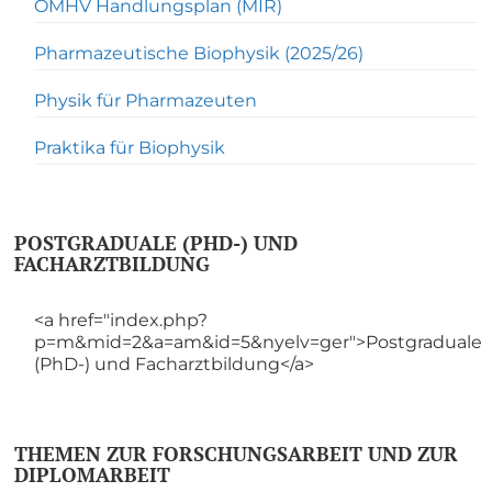
OMHV Handlungsplan (MIR)
Pharmazeutische Biophysik (2025/26)
Physik für Pharmazeuten
Praktika für Biophysik
POSTGRADUALE (PHD-) UND
FACHARZTBILDUNG
<a href="index.php?
p=m&mid=2&a=am&id=5&nyelv=ger">Postgraduale
(PhD-) und Facharztbildung</a>
THEMEN ZUR FORSCHUNGSARBEIT UND ZUR
DIPLOMARBEIT