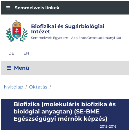
Semmelweis linkek
Biofizikai és Sugárbiológiai
Intézet
Semmelweis Egyetem - Általános Orvostudományi Kar
DE
EN
Menü
Nyitólap
Oktatás
/
/
Biofizika (molekuláris biofizika és
biológiai anyagtan) (SE-BME
Egészségügyi mérnök képzés)
2015-2016