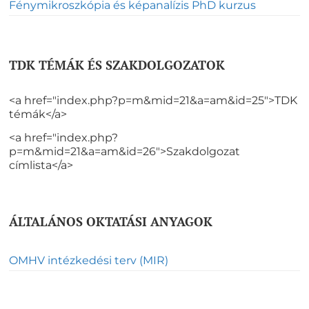
Fénymikroszkópia és képanalízis PhD kurzus
TDK TÉMÁK ÉS SZAKDOLGOZATOK
<a href="index.php?p=m&mid=21&a=am&id=25">TDK
témák</a>
<a href="index.php?
p=m&mid=21&a=am&id=26">Szakdolgozat
címlista</a>
ÁLTALÁNOS OKTATÁSI ANYAGOK
OMHV intézkedési terv (MIR)