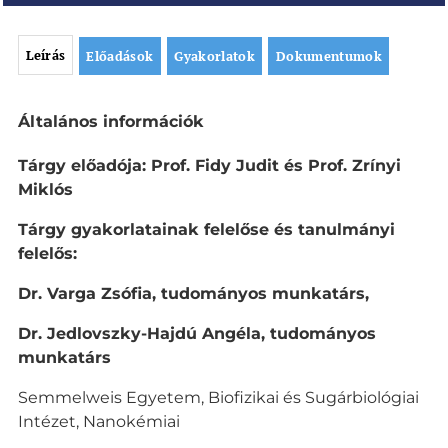
Leírás
Előadások
Gyakorlatok
Dokumentumok
L
Általános információk
e
í
Tárgy előadója: Prof. Fidy Judit és Prof. Zrínyi
r
Miklós
á
s
Tárgy gyakorlatainak felelőse és tanulmányi
felelős:
Dr. Varga Zsófia, tudom
á
nyos munkat
á
rs,
Dr. Jedlovszky-Hajdú Angéla, tudományos
munkatárs
Semmelweis Egyetem, Biofizikai és Sugárbiológiai
Intézet, Nanokémiai