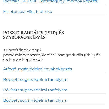
Biofizika (SE-BME Egészségügyi mérnök képzés)
Fizioterápia MSc-biofizika
POSZTGRADUÁLIS (PHD) ÉS
SZAKORVOSKÉPZÉS
<a href="index.php?
p=m&mid=2&a=am&id=5">Posztgraduális (PhD) és
szakorvosképzés</a>
Átfogó szgárvédelmi továbbképzés
Bővített sugárvédelmi tanfolyam
Bővített sugárvédelmi tanfolyam
Bővített sugárvédelmi tanfolyam