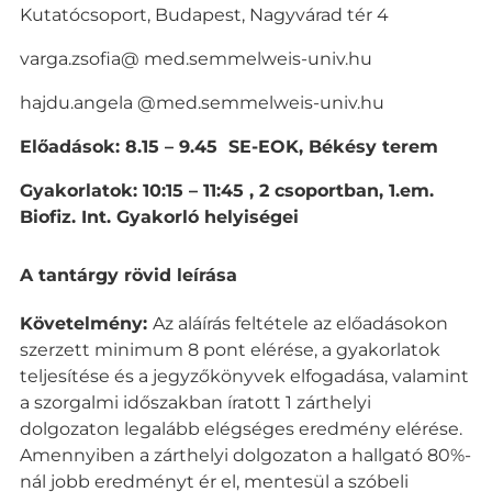
Kutatócsoport, Budapest, Nagyvárad tér 4
varga.zsofia@ med.semmelweis-univ.hu
hajdu.angela @med.semmelweis-univ.hu
Előadások: 8.15 – 9.45 SE-EOK, Békésy terem
Gyakorlatok: 10:15 – 11:45 , 2 csoportban, 1.em.
Biofiz. Int. Gyakorló helyiségei
A tantárgy rövid leírása
Követelmény:
Az aláírás feltétele az előadásokon
szerzett minimum 8 pont elérése, a gyakorlatok
teljesítése és a jegyzőkönyvek elfogadása, valamint
a szorgalmi időszakban íratott 1 zárthelyi
dolgozaton legalább elégséges eredmény elérése.
Amennyiben a zárthelyi dolgozaton a hallgató 80%-
nál jobb eredményt ér el, mentesül a szóbeli