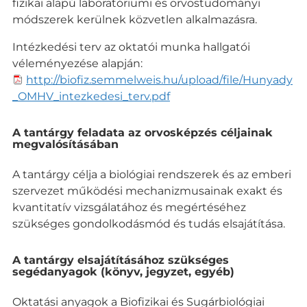
fizikai alapú laboratóriumi és orvostudományi
módszerek kerülnek közvetlen alkalmazásra.
Intézkedési terv az oktatói munka hallgatói
véleményezése alapján:
http://biofiz.semmelweis.hu/upload/file/Hunyady
_OMHV_intezkedesi_terv.pdf
A tantárgy feladata az orvosképzés céljainak
megvalósításában
A tantárgy célja a biológiai rendszerek és az emberi
szervezet működési mechanizmusainak exakt és
kvantitatív vizsgálatához és megértéséhez
szükséges gondolkodásmód és tudás elsajátítása.
A tantárgy elsajátításához szükséges
segédanyagok (könyv, jegyzet, egyéb)
Oktatási anyagok a Biofizikai és Sugárbiológiai