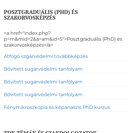
POSZTGRADUÁLIS (PHD) ÉS
SZAKORVOSKÉPZÉS
<a href="index.php?
p=m&mid=2&a=am&id=5">Posztgraduális (PhD) és
szakorvosképzés</a>
Átfogó szgárvédelmi továbbképzés
Bővített sugárvédelmi tanfolyam
Bővített sugárvédelmi tanfolyam
Bővített sugárvédelmi tanfolyam
Fénymikroszkópia és képanalízis PhD kurzus
TDK TÉMÁK ÉS SZAKDOLGOZATOK