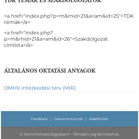
<a href="index.php?p=m&mid=21&a=am&id=25">TDK
témák</a>
<a href="index.php?
p=m&mid=21&a=am&id=26">Szakdolgozat
címlista</a>
ÁLTALÁNOS OKTATÁSI ANYAGOK
OMHV intézkedési terv (MIR)
Feedback
|
Dokumentumtár
|
Adatfelvitel
© Semmelweis Egyetem - Minden jog fenntartva.