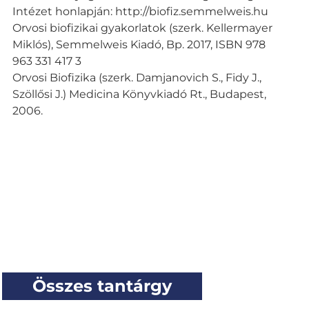
Intézet honlapján: http://biofiz.semmelweis.hu
Orvosi biofizikai gyakorlatok (szerk. Kellermayer
Miklós), Semmelweis Kiadó, Bp. 2017, ISBN 978
963 331 417 3
Orvosi Biofizika (szerk. Damjanovich S., Fidy J.,
Szöllősi J.) Medicina Könyvkiadó Rt., Budapest,
2006.
Összes tantárgy