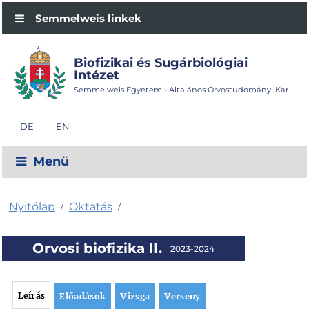
Semmelweis linkek
Biofizikai és Sugárbiológiai
Intézet
Semmelweis Egyetem - Általános Orvostudományi Kar
DE
EN
Menü
Nyitólap
Oktatás
/
/
Orvosi biofizika II.
2023-2024
Leírás
Előadások
Vizsga
Verseny