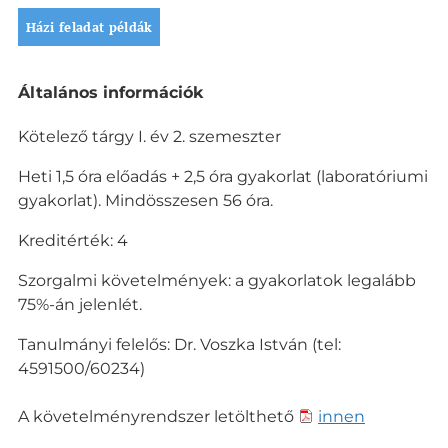
Házi feladat példák
L
Általános információk
e
í
Kötelező tárgy I. év 2. szemeszter
r
á
Heti 1,5 óra előadás + 2,5 óra gyakorlat (laboratóriumi
s
gyakorlat). Mindösszesen 56 óra.
Kreditérték: 4
Szorgalmi követelmények: a gyakorlatok legalább
75%-án jelenlét.
Tanulmányi felelős: Dr. Voszka István (tel:
4591500/60234)
A követelményrendszer letölthető
innen