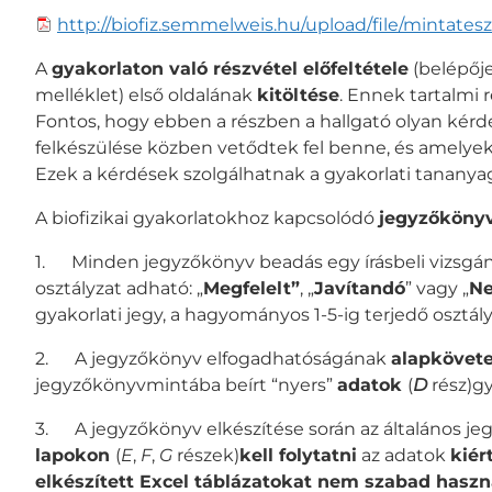
http://biofiz.semmelweis.hu/upload/file/mintates
A
gyakorlaton való részvétel előfeltétele
(belépőj
melléklet) első oldalának
kitöltése
. Ennek tartalmi 
Fontos, hogy ebben a részben a hallgató olyan kér
felkészülése közben vetődtek fel benne, és amelyek
Ezek a kérdések szolgálhatnak a gyakorlati tanany
A biofizikai gyakorlatokhoz kapcsolódó
jegyzőkönyv
1. Minden jegyzőkönyv beadás egy írásbeli vizsgá
osztályzat adható: „
Megfelelt”
, „
Javítandó
” vagy „
Ne
gyakorlati jegy, a hagyományos 1-5-ig terjedő osztály
2. A jegyzőkönyv elfogadhatóságának
alapkövet
jegyzőkönyvmintába beírt “nyers”
adatok
(
D
rész)g
3. A jegyzőkönyv elkészítése során az általános j
lapokon
(
E
,
F
,
G
részek)
kell folytatni
az adatok
kiér
elkészített Excel táblázatokat nem szabad haszn