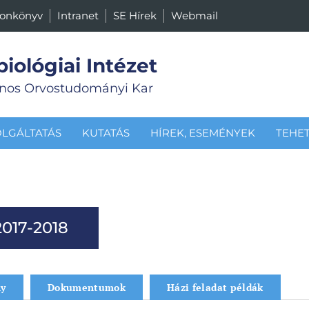
fonkönyv
Intranet
SE Hírek
Webmail
biológiai Intézet
nos Orvostudományi Kar
OLGÁLTATÁS
KUTATÁS
HÍREK, ESEMÉNYEK
TEHE
2017-2018
ny
Dokumentumok
Házi feladat példák