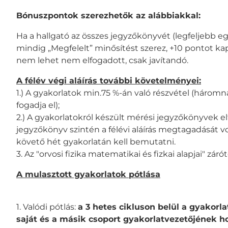
Bónuszpontok szerezhetők az alábbiakkal:
Ha a hallgató az összes jegyzőkönyvét (legfeljebb egy 
mindig „Megfelelt” minősítést szerez, +10 pontot k
nem lehet nem elfogadott, csak javítandó.
A félév végi aláírás további követelményei:
1.) A gyakorlatok min.75 %-án való részvétel (háromn
fogadja el);
2.) A gyakorlatokról készült mérési jegyzőkönyvek e
jegyzőkönyv szintén a félévi aláírás megtagadását 
követő hét gyakorlatán kell bemutatni.
3. Az "orvosi fizika matematikai és fizkai alapjai" zár
A mulasztott gyakorlatok pótlása
1. Valódi pótlás:
a 3 hetes cikluson belül a gyakorl
saját és a másik csoport gyakorlatvezetőjének ho