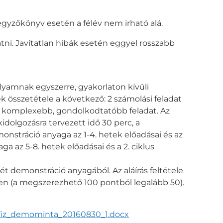
egyzőkönyv esetén a félév nem irható alá.
tni. Javítatlan hibák esetén eggyel rosszabb
lyamnak egyszerre, gyakorlaton kívüli
ek összetétele a következő: 2 számolási feladat
 és 1 komplexebb, gondolkodtatóbb feladat. Az
idolgozásra tervezett idő 30 perc, a
nstráció anyaga az 1-4. hetek előadásai és az
a az 5-8. hetek előadásai és a 2. ciklus
két demonstráció anyagából. Az aláírás feltétele
en (a megszerezhető 100 pontból legalább 50).
iofiz_demominta_20160830_1.docx