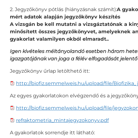
2. Jegyzőkönyv pótlás (hiányzásnak számít):
A gyakor
mért adatok alapján jegyzőkönyv készítés
A vizsgán be kell mutatni a vizsgáztatónak a kin
minősített összes jegyzőkönyvet, amelyeknek any
gyakorlat valamilyen okból elmaradt..
Igen kivételes méltányolandó esetben három hete
igazgatójának van joga a
félév elfogadását jelent
Jegyzőkönyv űrlap letölthető itt:
http://biofiz.semmelweis.hu/upload/file/Biofizik
Az egyes gyakorlatokon elvégzendő és a jegyzőkönyvb
http://biofiz.semmelweis.hu/upload/file/jegyzoko
refraktometria_mintajegyzokonyv.pdf
A gyakorlatok sorrendje itt látható: