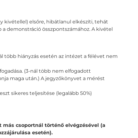
kivétellel) elsőre, hibátlanul elkészíti, tehát
ap a demonstráció összpontszámához. A kivétel
ál több hiányzás esetén az intézet a félévet nem
lfogadása. (3-nál több nem elfogadott
vonja maga után.) A jegyzőkönyvet a mérést
óteszt sikeres teljesítése (legalább 50%)
at más csoportnál történő elvégzésével (a
zzájárulása esetén).