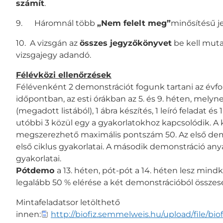
számít
.
9. Háromnál több
„Nem felelt meg”
minősítésű j
10. A vizsgán az
összes jegyzőkönyvet
be kell muta
vizsgajegy adandó.
Félévközi ellenőrzések
Félévenként 2 demonstrációt fogunk tartani az évfo
időpontban, az esti órákban az 5. és 9. héten, melyn
(megadott listából), 1 ábra készítés, 1 leíró feladat
utóbbi 3 közül egy a gyakorlatokhoz kapcsolódik. A k
megszerezhető maximális pontszám 50. Az első demo
első ciklus gyakorlatai. A második demonstráció anyag
gyakorlatai.
Pótdemo
a 13. héten, pót-pót a 14. héten lesz mind
legalább 50 % elérése a két demonstrációból összes
Mintafeladatsor letölthető
innen:
http://biofiz.semmelweis.hu/upload/file/b