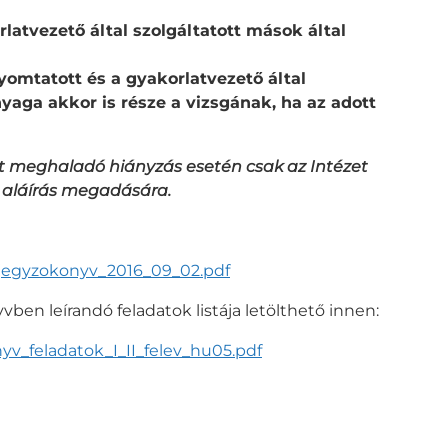
latvezető által szolgáltatott mások által
yomtatott és a gyakorlatvezető által
aga akkor is része a vizsgának, ha az adott
t meghaladó hiányzás esetén csak az Intézet
ő aláírás megadására.
a_jegyzokonyv_2016_09_02.pdf
en leírandó feladatok listája letölthető innen:
nyv_feladatok_I_II_felev_hu05.pdf