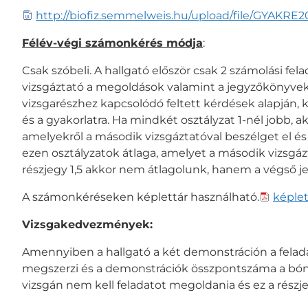
http://biofiz.semmelweis.hu/upload/file/GYAKRE2
Félév-végi számonkérés módja
:
Csak szóbeli. A hallgató először csak 2 számolási fela
vizsgáztató a megoldások valamint a jegyzőkönyvek
vizsgarészhez kapcsolódó feltett kérdések alapján, 
és a gyakorlatra. Ha mindkét osztályzat 1-nél jobb, a
amelyekről a második vizsgáztatóval beszélget el és 
ezen osztályzatok átlaga, amelyet a második vizsgázta
részjegy 1,5 akkor nem átlagolunk, hanem a végső jeg
A számonkéréseken képlettár használható.
képlet
Vizsgakedvezmények:
Amennyiben a hallgató a két demonstráción a fel
megszerzi és a demonstrációk összpontszáma a bón
vizsgán nem kell feladatot megoldania és ez a részje