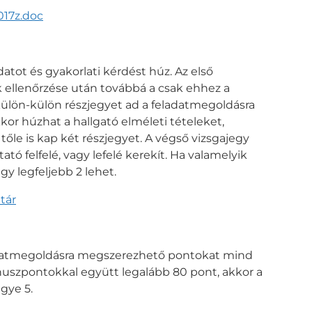
017z.doc
datot és gyakorlati kérdést húz. Az első
 ellenőrzése után továbbá a csak ehhez a
külön-külön részjegyet ad a feladatmegoldásra
kkor húzhat a hallgató elméleti tételeket,
tőle is kap két részjegyet. A végső vizsgajegy
tó felfelé, vagy lefelé kerekít. Ha valamelyik
y legfeljebb 2 lehet.
tár
adatmegoldásra megszerezhető pontokat mind
uszpontokkal együtt legalább 80 pont, akkor a
gye 5.