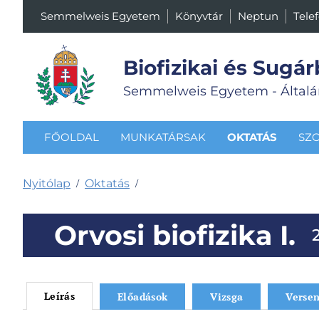
Semmelweis Egyetem
Könyvtár
Neptun
Tele
Biofizikai és Sugár
Semmelweis Egyetem - Általá
FŐOLDAL
MUNKATÁRSAK
OKTATÁS
SZ
Nyitólap
Oktatás
/
/
Orvosi biofizika I.
Leírás
Előadások
Vizsga
Verse