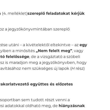
n
(4. melléklet)
szereplő feladatokat kérjük
oz a jegyzőkönyvmintában szereplő
ése utáni – a kivételektől eltekintve – az
egy
yiben a minősítés
„Nem felelt meg”
, vagy
ató felelőssége
, de a vizsgáztató a szóbeli
s rész is maradjon meg a jegyzőkönyvben, hogy
 javításához nem szükséges új lapok (
H
rész)
akorlatvezető együttes és előzetes
csoportban sem tudott részt venni a
rési adatokkal oldható meg, de
hiányzásnak