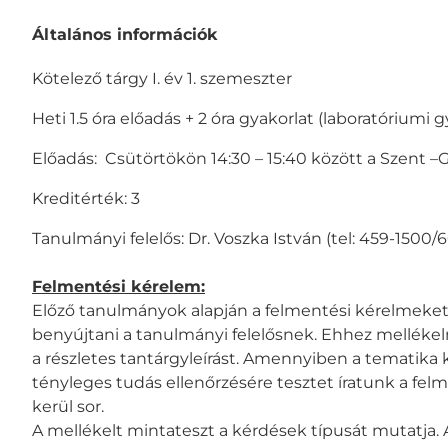
L
Általános információk
e
í
Kötelező tárgy I. év 1. szemeszter
r
á
Heti 1.5 óra előadás + 2 óra gyakorlat (laboratóriumi 
s
Előadás: Csütörtökön 14:30 – 15:40 között a Szent 
Kreditérték: 3
Tanulmányi felelős: Dr. Voszka István (tel: 459-1500/
Felmentési kérelem:
Előző tanulmányok alapján a felmentési kérelmeket az
benyújtani a tanulmányi felelősnek. Ehhez mellékelni
a részletes tantárgyleírást. Amennyiben a tematika 
tényleges tudás ellenőrzésére tesztet íratunk a felm
kerül sor.
A mellékelt mintateszt a kérdések típusát mutatja.