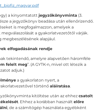
zt_biofiz_magyar.pdf
egy) a kinyomtatott
jegyzőkönyvminta
(3.
része a jegyzőkönyv beadása után ellenőrizendő.
déseket is megfogalmazzon, amelyek a
 megválaszolását a gyakorlatvezetőtől várják.
ag megbeszélésének alapjául.
ek elfogadásának rendje
nak tekintendő, amelyre alapvetően háromféle
m felelt meg
”. (A GYTK-n, mivel ott létezik a
zatot adjuk.)
elménye
a gyakorlaton nyert, a
yakorlatvezetővel történő
aláíratása
.
egyzőkönyvminta kitöltése után az ehhez
csatolt
tékelését
. Ehhez a korábban használt
előre
álni
, de a számítógép használata egyébként