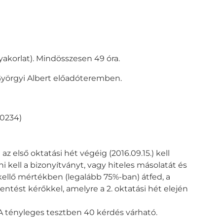
gyakorlat). Mindösszesen 49 óra.
–Györgyi Albert előadóteremben.
60234)
 első oktatási hét végéig (2016.09.15.) kell
 kell a bizonyítványt, vagy hiteles másolatát és
kellő mértékben (legalább 75%-ban) átfed, a
entést kérőkkel, amelyre a 2. oktatási hét elején
 A tényleges tesztben 40 kérdés várható.