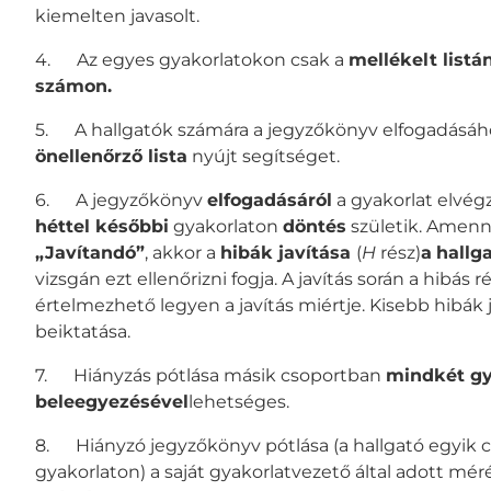
kiemelten javasolt.
4. Az egyes gyakorlatokon csak a
mellékelt listá
számon.
5. A hallgatók számára a jegyzőkönyv elfogadásáh
önellenőrző lista
nyújt segítséget.
6. A jegyzőkönyv
elfogadásáról
a gyakorlat elvégz
héttel későbbi
gyakorlaton
döntés
születik. Amenn
„Javítandó”
, akkor a
hibák javítása
(
H
rész)
a
hallg
vizsgán ezt ellenőrizni fogja. A javítás során a hibá
értelmezhető legyen a javítás miértje. Kisebb hibák
beiktatása.
7. Hiányzás pótlása másik csoportban
mindkét gy
beleegyezésével
lehetséges.
8. Hiányzó jegyzőkönyv pótlása (a hallgató egyik 
gyakorlaton) a saját gyakorlatvezető által adott mé