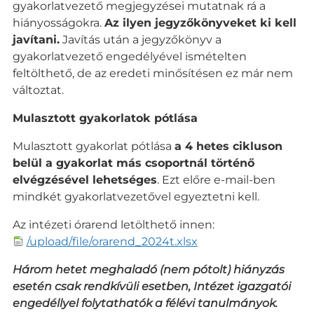
gyakorlatvezető megjegyzései mutatnak rá a
hiányosságokra.
Az ilyen jegyzőkönyveket ki kell
javítani.
Javítás után a jegyzőkönyv a
gyakorlatvezető engedélyével ismételten
feltölthető, de az eredeti minősítésen ez már nem
változtat.
Mulasztott gyakorlatok pótlása
Mulasztott gyakorlat pótlása
a 4 hetes cikluson
belül a gyakorlat más csoportnál történő
elvégzésével lehetséges
. Ezt előre e-mail-ben
mindkét gyakorlatvezetővel egyeztetni kell.
Az intézeti órarend letölthető innen:
/upload/file/orarend_2024t.xlsx
Három hetet meghaladó (nem pótolt) hiányzás
esetén csak rendkívüli esetben, Intézet igazgatói
engedéllyel folytathatók a félévi tanulmányok.