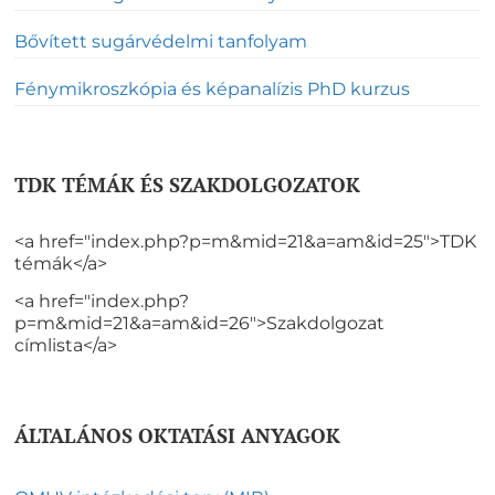
Bővített sugárvédelmi tanfolyam
Fénymikroszkópia és képanalízis PhD kurzus
TDK TÉMÁK ÉS SZAKDOLGOZATOK
<a href="index.php?p=m&mid=21&a=am&id=25">TDK
témák</a>
<a href="index.php?
p=m&mid=21&a=am&id=26">Szakdolgozat
címlista</a>
ÁLTALÁNOS OKTATÁSI ANYAGOK