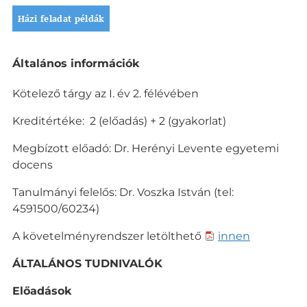
Házi feladat példák
L
Általános információk
e
í
Kötelező tárgy az I. év 2. félévében
r
á
Kreditértéke: 2 (előadás) + 2 (gyakorlat)
s
Megbízott előadó: Dr. Herényi Levente egyetemi
docens
Tanulmányi felelős: Dr. Voszka István (tel:
4591500/60234)
A követelményrendszer letölthető
innen
ÁLTALÁNOS TUDNIVALÓK
Előadások