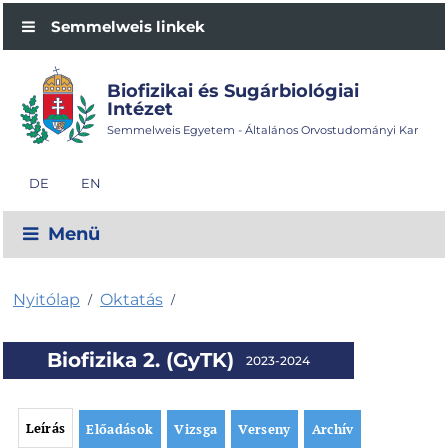
Semmelweis linkek
Biofizikai és Sugárbiológiai
Intézet
Semmelweis Egyetem - Általános Orvostudományi Kar
DE
EN
Menü
Nyitólap
Oktatás
/
/
Biofizika 2. (GyTK)
2023-2024
Leírás
Előadások
Vizsga
Verseny
Archív