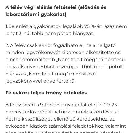
A félév végi aláírás feltételei (előadás és
laboratóriumi gyakorlat)
1. Jelenlét a gyakorlatok legalább 75 %-án, azaz nem
lehet 3-nál több nem pótolt hiányzás.
2. A félév csak akkor fogadható el, ha a hallgató
minden jegyzőkönyvét sikeresen elkészítette és
nincs háromnál több „Nem felelt meg” minősítésű
jegyzőkönyve. Ebből a szempontból a nem pótolt
hiányzás „Nem felelt meg” minősítésű
jegyzőkönyvvel egyenértékű.
Félévközi teljesítmény értékelés
A félév során a 9. héten a gyakorlat elején 20-25
perces tudáspróbát iratunk. Ennek a kérdései a
heti felkészültséget ellenőrző kérdésekhez, az
évközben kiadott számolási feladatokhoz, valamint