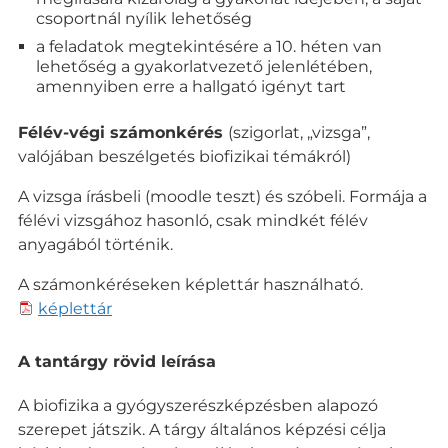
csoportnál nyílik lehetőség
a feladatok megtekintésére a 10. héten van
lehetőség a gyakorlatvezető jelenlétében,
amennyiben erre a hallgató igényt tart
Félév-végi számonkérés
(szigorlat, „vizsga”,
valójában beszélgetés biofizikai témákról)
A vizsga írásbeli (moodle teszt) és szóbeli. Formája a
félévi vizsgához hasonló, csak mindkét félév
anyagából történik.
A számonkéréseken képlettár használható.
képlettár
A tantárgy rövid leírása
A biofizika a gyógyszerészképzésben alapozó
szerepet játszik. A tárgy általános képzési célja