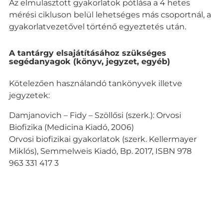
Az elmulasztott gyakorlatok pótlása a 4 hetes
mérési cikluson belül lehetséges más csoportnál, a
gyakorlatvezetővel történő egyeztetés után.
A tantárgy elsajátításához szükséges
segédanyagok (könyv, jegyzet, egyéb)
Kötelezően használandó tankönyvek illetve
jegyzetek:
Damjanovich – Fidy – Szöllősi (szerk.): Orvosi
Biofizika (Medicina Kiadó, 2006)
Orvosi biofizikai gyakorlatok (szerk. Kellermayer
Miklós), Semmelweis Kiadó, Bp. 2017, ISBN 978
963 331 417 3