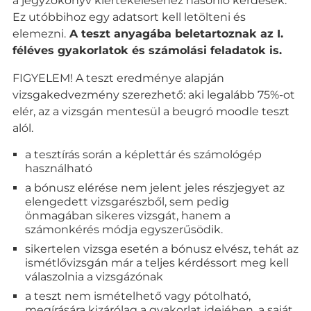
a jegyzőkönyv kiértékeléséhez hasonló kérdések.
Ez utóbbihoz egy adatsort kell letölteni és
elemezni.
A teszt anyagába beletartoznak az I.
féléves gyakorlatok és számolási feladatok is.
FIGYELEM! A teszt eredménye alapján
vizsgakedvezmény szerezhető: aki legalább 75%-ot
elér, az a vizsgán mentesül a beugró moodle teszt
alól.
a tesztírás során a képlettár és számológép
használható
a bónusz elérése nem jelent jeles részjegyet az
elengedett vizsgarészből, sem pedig
önmagában sikeres vizsgát, hanem a
számonkérés módja egyszerűsödik.
sikertelen vizsga esetén a bónusz elvész, tehát az
ismétlővizsgán már a teljes kérdéssort meg kell
válaszolnia a vizsgázónak
a teszt nem ismételhető vagy pótolható,
megírására kizárólag a gyakorlat idejében, a saját