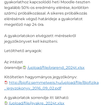
gyakorlathoz kapcsolódó heti Moodle-teszten
legalább 50%-os eredmény elérése,
korlátlan
számú
próbálkozással. A sikeres próbálkozás
elérésének végső határideje a gyakorlatot
megelőző nap 24 óra.
A gyakorlatokon elvégzett mérésekről
jegyzőkönyvet kell készíteni.
Letölthető anyagok:
Az intézet
órarendje:
/upload/file/orarend_2024t.xlsx
Kitöltetlen hagyományos jegyzőkönyv:
http://biofiz.semmelweis.hu/upload/file/Biofizika
_jegyzokonyv_2016_09_02.pdf
A gyakorlatok sorrendje itt látható:
/upload/file/gyakre_2024t.xlsx