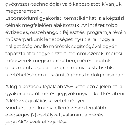
gyógyszer-technológia) való kapcsolatot kívánjuk
megteremteni.
Laboratóriumi gyakorlati tematikánkat is a képzési
célnak megfelelően alakítottuk. Az intézet több
évtizedes, összehangolt fejlesztési programja révén
műszerparkunk lehetőséget nyújt arra, hogy a
hallgatóság önálló mérések segítségével egyéni
tapasztalatra tegyen szert mérőműszerek, mérési
módszerek megismerésében, mérési adatok
dokumentálásában, az eredmények statisztikai
kiértékelésében ill. számítógépes feldolgozásában.
A foglalkozások legalább 75% kötelező a jelenlét, a
gyakorlatokról mérési jegyzőkönyvet kell készíteni.
A félév végi aláírás követelményei:
Mindkét tanulmányi ellenőrzésen legalább
elégséges (2) osztályzat, valamint a mérési
jegyzőkönyvek elfogadása.