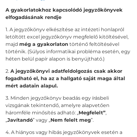
A gyakorlatokhoz kapcsolódó jegyzőkönyvek
elfogadásának rendje
1. A jegyzőkönyv elkészítése az intézeti honlapról
letöltött excel jegyzőkönyv megfelelő kitöltésével,
majd
még a gyakorlaton
történő feltöltésével
történik. (Súlyos informatikai probléma esetén, egy
héten belül papír alapon is benyújtható.)
2.
A jegyzőkönyvi adatfeldolgozás csak akkor
fogadható el, ha az a hallgató saját maga által
mért adatain alapul.
3. Minden jegyzőkönyv beadás egy írásbeli
vizsgának tekintendő, amelyre alapvetően
háromféle minősítés adható: „
Megfelelt”
,
„
Javítandó
” vagy „
Nem felelt meg
”.
4. A hiányos vagy hibás jegyzőkönyvek esetén a