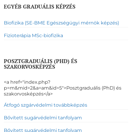
EGYÉB GRADUÁLIS KÉPZÉS
Biofizika (SE-BME Egészségügyi mérnök képzés)
Fizioterápia MSc-biofizika
POSZTGRADUÁLIS (PHD) ÉS
SZAKORVOSKÉPZÉS
<a href="index.php?
p=m&mid=2&a=am&id=5">Posztgraduális (PhD) és
szakorvosképzés</a>
Átfogó szgárvédelmi továbbképzés
Bővített sugárvédelmi tanfolyam
Bővített sugárvédelmi tanfolyam