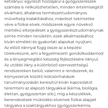
kétirányú: egyrészt hozzájárul a gyógyszerészek
számára is nélkülözhetetlen, minden értelmiségitől
elvárható, általános természettudományos
műveltség kialakításához, másrészt tekintetbe
véve a fizikai elvek, módszerek egyre növekvő
mértékű elterjedését a gyógyszerésztudománynak
szinte minden területén, ezek alkalmazásához
kíván elméleti és gyakorlati alapokat nyújtani.
Az előző iránnyal függ össze az a képzési
törekvésünk, ami a fegyelmezett gondolkodásmód
és a lényegmeglátó készség fejlesztésére irányul.
Az utóbbi irány a különböző szervezettségű
rendszereken belüli, valamint e rendszerek, és
környezetük közötti kölcsönhatások
tanulmányozásán keresztül kíván kapcsolatot
teremteni az alapozó tárgyakkal (kémia, biológia,
élettan, gyógyszertan stb.), míg a készülékek,
berendezések működési elveinek fizikai alapjait
tárgyalva a szaktárgyakhoz (gyógyszerkémia,